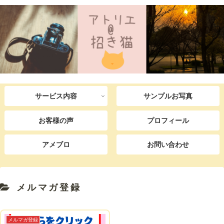
サービス内容
サンプルお写真
お客様の声
プロフィール
アメブロ
お問い合わせ
メルマガ登録
メルマガ登録